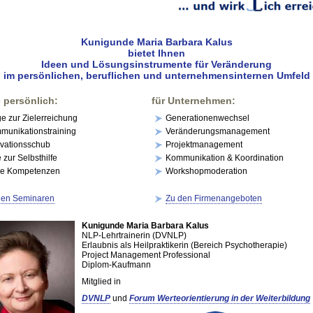
Kunigunde Maria Barbara Kalus
bietet Ihnen
Ideen und Lösungsinstrumente für Veränderung
im persönlichen, beruflichen und unternehmensinternen Umfeld
e persönlich:
für Unternehmen:
 zur Zielerreichung
Generationenwechsel
munikationstraining
Veränderungsmanagement
ivationsschub
Projektmanagement
e zur Selbsthilfe
Kommunikation & Koordination
e Kompetenzen
Workshopmoderation
den Seminaren
Zu den Firmenangeboten
Kunigunde Maria Barbara Kalus
NLP-Lehrtrainerin (DVNLP)
Erlaubnis als Heilpraktikerin (Bereich Psychotherapie)
Project Management Professional
Diplom-Kaufmann
Mitglied in
DVNLP
und
Forum Werteorientierung in der Weiterbildung