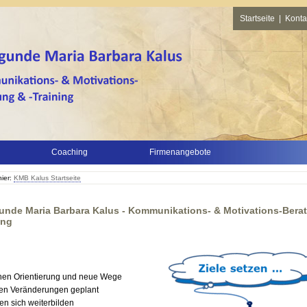
Startseite
|
Konta
Coaching
Firmenangebote
hier:
KMB Kalus Startseite
unde Maria Barbara Kalus - Kommunikations- & Motivations-Bera
ing
hen Orientierung und neue Wege
en Veränderungen geplant
en sich weiterbilden