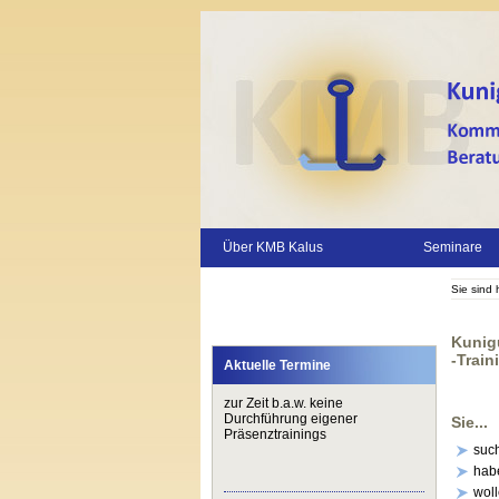
Über KMB Kalus
Seminare
Sie sind 
Kunig
-Train
Aktuelle Termine
zur Zeit b.a.w. keine
Durchführung eigener
Sie...
Präsenztrainings
suc
hab
woll