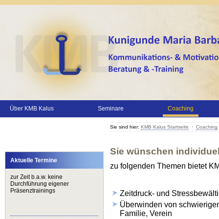
Über KMB Kalus
Seminare
Coaching
Sie sind hier:
KMB Kalus Startseite
·
Coaching
Sie wünschen individue
Aktuelle Termine
zu folgenden Themen bietet KM
zur Zeit b.a.w. keine
Durchführung eigener
Präsenztrainings
Zeitdruck- und Stressbewält
Überwinden von schwierigen
Familie, Verein