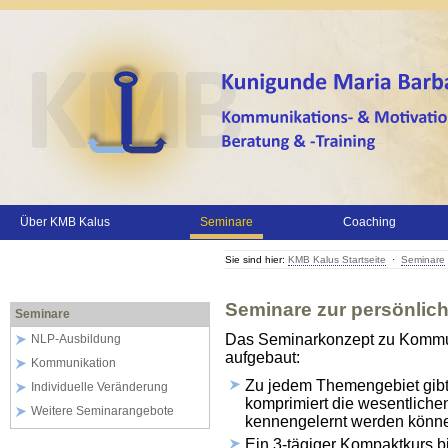
Über KMB Kalus
Seminare
Coaching
Sie sind hier:
KMB Kalus Startseite
·
Seminare
Seminare zur persönlic
Seminare
Das Seminarkonzept zu Kommuni
NLP-Ausbildung
aufgebaut:
Kommunikation
Zu jedem Themengebiet gibt 
Individuelle Veränderung
komprimiert die wesentlich
Weitere Seminarangebote
kennengelernt werden könn
Ein 3-tägiger Kompaktkurs b