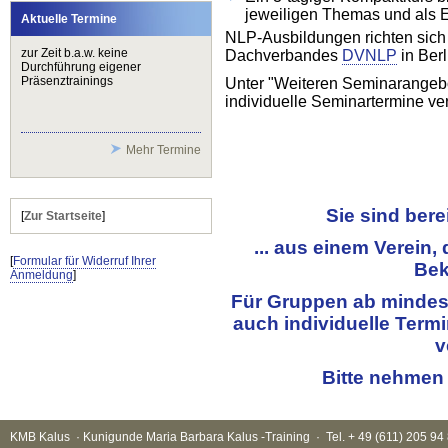
jeweiligen Themas und als 
Aktuelle Termine
NLP-Ausbildungen richten sich
zur Zeit b.a.w. keine
Dachverbandes
DVNLP
in Berl
Durchführung eigener
Präsenztrainings
Unter "Weiteren Seminarangebo
individuelle Seminartermine ve
Mehr Termine
Sie sind bere
[
Zur Startseite
]
... aus einem Verein,
[
Formular für Widerruf Ihrer
Bek
Anmeldung
]
Für Gruppen ab mindes
auch individuelle Term
v
Bitte nehmen 
KMB Kalus · Kunigunde Maria Barbara Kalus -Training · Tel. + 49 (611) 205 9