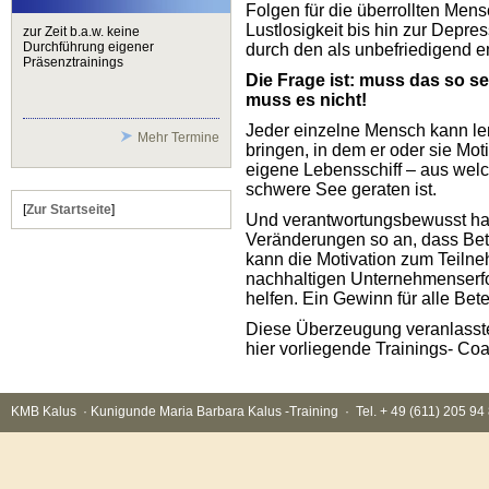
Folgen für die überrollten Men
Lustlosigkeit bis hin zur Depr
zur Zeit b.a.w. keine
Durchführung eigener
durch den als unbefriedigend e
Präsenztrainings
Die Frage ist: muss das so sei
muss es nicht!
Jeder einzelne Mensch kann ler
Mehr Termine
bringen, in dem er oder sie Mo
eigene Lebensschiff – aus wel
schwere See geraten ist.
[
Zur Startseite
]
Und verantwortungsbewusst h
Veränderungen so an, dass Bet
kann die Motivation zum Teiln
nachhaltigen Unternehmenserf
helfen. Ein Gewinn für alle Bete
Diese Überzeugung veranlasst
hier vorliegende Trainings- Co
KMB Kalus · Kunigunde Maria Barbara Kalus -Training · Tel. + 49 (611) 205 9