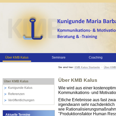
Über KMB Kalus
Seminare
Coaching
Sie sind hier:
KMB Kalus Startseite
·
Über KMB
Über KMB Kalus
Über KMB Kalus
Wie wird aus einer kostenoptim
Kunigunde Kalus
Kommunikations- und Motivatio
Referenzen
Etliche Erlebnisse aus fast zwa
Veröffentlichungen
irgendwann sehr nachdenklich 
wie Rationalisierungsmaßnah
"Produktionsfaktor Human Ress
Aktuelle Termine