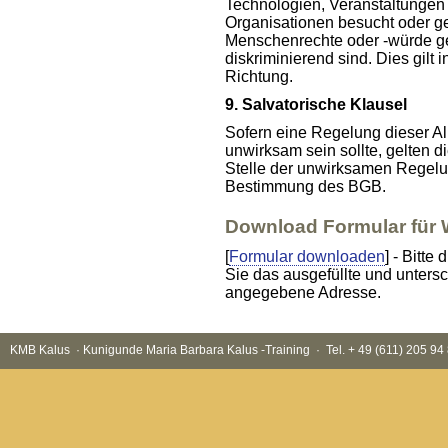
Technologien, Veranstaltungen
Organisationen besucht oder ge
Menschenrechte oder -würde ger
diskriminierend sind. Dies gilt
Richtung.
9. Salvatorische Klausel
Sofern eine Regelung dieser 
unwirksam sein sollte, gelten 
Stelle der unwirksamen Regelun
Bestimmung des BGB.
Download Formular für 
[
Formular downloaden
] - Bitt
Sie das ausgefüllte und untersc
angegebene Adresse.
KMB Kalus · Kunigunde Maria Barbara Kalus -Training · Tel. + 49 (611) 205 9