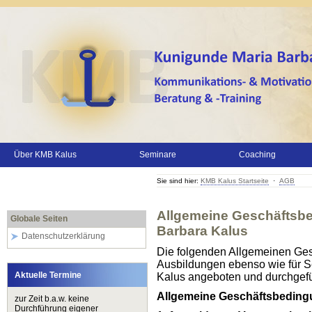
Über KMB Kalus
Seminare
Coaching
Sie sind hier:
KMB Kalus Startseite
·
AGB
Allgemeine Geschäftsb
Globale Seiten
Barbara Kalus
Datenschutzerklärung
Die folgenden Allgemeinen Ges
Ausbildungen ebenso wie für S
Aktuelle Termine
Kalus angeboten und durchgefü
Allgemeine Geschäftsbedingu
zur Zeit b.a.w. keine
Durchführung eigener