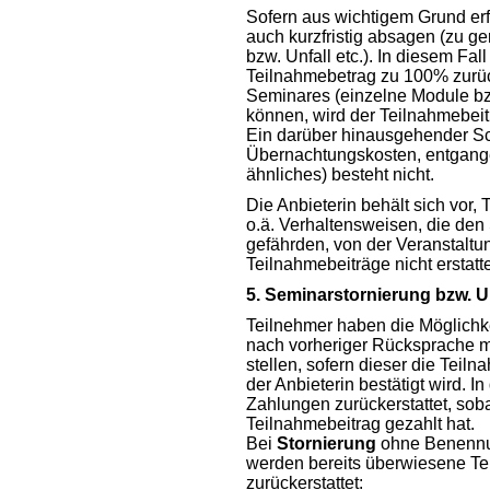
Sofern aus wichtigem Grund erf
auch kurzfristig absagen (zu g
bzw. Unfall etc.). In diesem Fall
Teilnahmebetrag zu 100% zurück
Seminares (einzelne Module bz
können, wird der Teilnahmebeitra
Ein darüber hinausgehender S
Übernachtungskosten, entgange
ähnliches) besteht nicht.
Die Anbieterin behält sich vor
o.ä. Verhaltensweisen, die den
gefährden, von der Veranstaltu
Teilnahmebeiträge nicht erstatte
5. Seminarstornierung bzw.
Teilnehmer haben die Möglichke
nach vorheriger Rücksprache mi
stellen, sofern dieser die Teil
der Anbieterin bestätigt wird. I
Zahlungen zurückerstattet, sob
Teilnahmebeitrag gezahlt hat.
Bei
Stornierung
ohne Benennun
werden bereits überwiesene Tei
zurückerstattet: