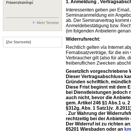
1. Anmeldung , Vertragsabsc
Präsenztrainings
Interessenten geben per Email, t
Seminaranmeldung ein Angebot
ab. Der Seminarvertrag kommt 
Mehr Termine
Anmeldebestätigung bzw. Rech
(im folgenden Anbieterin genan
Widerrufsrecht:
[
Zur Startseite
]
Rechtlich gelten vía Internet a
Fernabsatzverträge, für die ein
Verbraucher gilt (also für alle,
freiberuflichen Zwecken abschl
Gesetzlich vorgeschriebene 
Dieser Vertragsabschluss k
Gründen schriftlich, mündlic
Diese Frist beginnt mit dem E
bei Dienstleistungen jedoch 
auch nicht, bevor die Anbieter
gem. Artikel 246 §1 Abs.1 u.
§312g, Abs. 1 Satz1(v. .8.201
. Zur Wahrung der Widerrufsfr
rechtzeitig bei der Anbieterin
Der Widerruf ist zu richten a
65201 Wiesbaden oder an
km